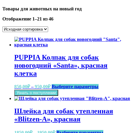
Товары для животных на новый год
Отображение 1–21 из 46
PUPPIA Колпак для собак
новогодний «Santa», красная
клетка
Диапазон
Этот
850,00
₽
–
950,00
₽
Выберите параметры
цен:
товар
Узнать о поступлении
имеет
850,00₽
несколько
–
вариаций.
950,00₽
Шлейка для собак утепленная
Опции
можно
«Blitzen-A», красная
выбрать
на
Диапазон
Этот
1850,00
₽
–
1950,00
₽
Выберите параметры