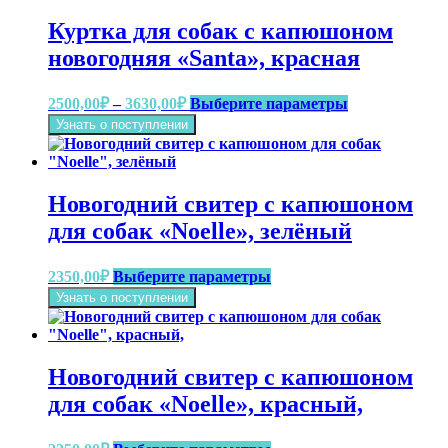
950,00₽
Опции
Куртка для собак с капюшоном
можно
выбрать
новогодняя «Santa», красная
на
странице
Диапазон
Этот
2500,00
₽
–
3630,00
₽
Выберите параметры
товара.
цен:
товар
Узнать о поступлении
имеет
2500,00₽
несколько
–
вариаций.
3630,00₽
Опции
Новогодний свитер с капюшоном
можно
выбрать
для собак «Noelle», зелёный
на
странице
Этот
2350,00
₽
Выберите параметры
товара.
товар
Узнать о поступлении
имеет
несколько
вариаций.
Опции
Новогодний свитер с капюшоном
можно
выбрать
для собак «Noelle», красный,
на
странице
Этот