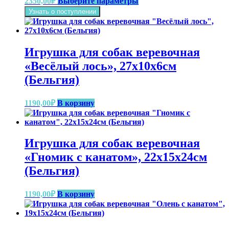
2350,00
₽
Выберите параметры
товара.
товар
Узнать о поступлении
имеет
несколько
вариаций.
Опции
Игрушка для собак веревочная
можно
выбрать
«Весёлый лось», 27x10x6см
на
(Бельгия)
странице
товара.
1190,00
₽
В корзину
Игрушка для собак веревочная
«Гномик с канатом», 22x15x24см
(Бельгия)
1190,00
₽
В корзину