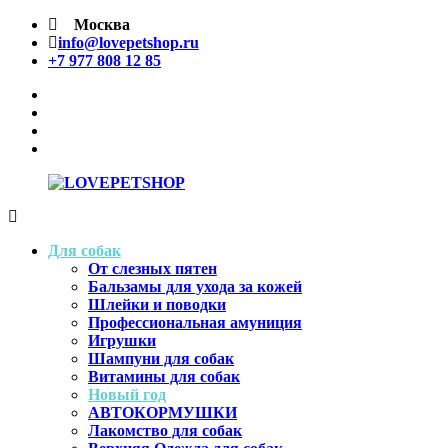
Перейти
Москва
к
info@lovepetshop.ru
содержимому
+7 977 808 12 85
facebook
Instagram
tik
tok
linkedin
LOVEPETSHOP
Товары
для
Для собак
животных
От слезных пятен
Бальзамы для ухода за кожей
Шлейки и поводки
Профессиональная амуниция
Игрушки
Шампуни для собак
Витамины для собак
Новый год
АВТОКОРМУШКИ
Лакомство для собак