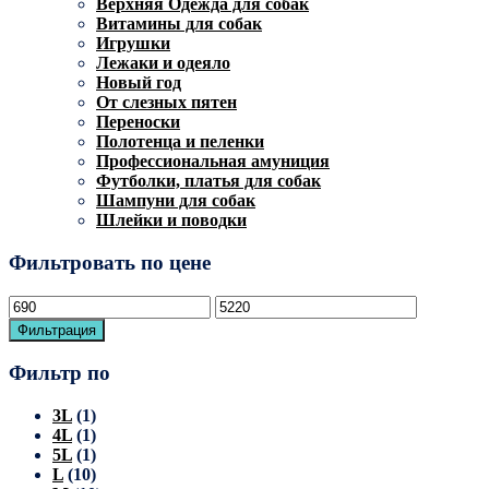
Верхняя Одежда для собак
Витамины для собак
Игрушки
Лежаки и одеяло
Новый год
От слезных пятен
Переноски
Полотенца и пеленки
Профессиональная амуниция
Футболки, платья для собак
Шампуни для собак
Шлейки и поводки
Фильтровать по цене
Минимальная
Максимальная
цена
цена
Фильтрация
Фильтр по
3L
(1)
4L
(1)
5L
(1)
L
(10)