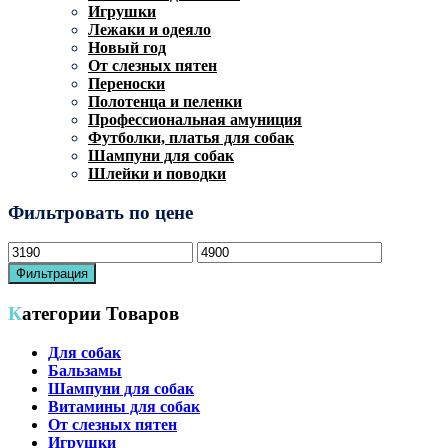
Игрушки
Лежаки и одеяло
Новый год
От слезных пятен
Переноски
Полотенца и пеленки
Профессиональная амуниция
Футболки, платья для собак
Шампуни для собак
Шлейки и поводки
Фильтровать по цене
Минимальная
Максимальная
цена
цена
Фильтрация
Категории Товаров
Для собак
Бальзамы
Шампуни для собак
Витамины для собак
От слезных пятен
Игрушки