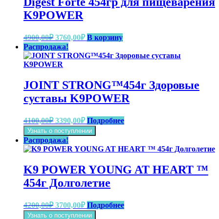
Digest Forte 454гр для пищеварения
K9POWER
Первоначальная
Текущая
4900,00
₽
3760,00
₽
В корзину
цена
цена:
Распродажа!
составляла
3760,00₽.
4900,00₽.
JOINT STRONG™454г Здоровые
суставы K9POWER
Первоначальная
Текущая
4100,00
₽
3390,00
₽
Подробнее
цена
цена:
Узнать о поступлении
составляла
3390,00₽.
Распродажа!
4100,00₽.
K9 POWER YOUNG AT HEART ™
454г Долголетие
Первоначальная
Текущая
4200,00
₽
3700,00
₽
Подробнее
цена
цена:
Узнать о поступлении