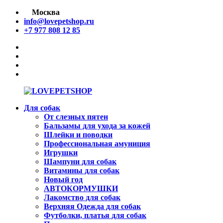
Перейти
Москва
к
info@lovepetshop.ru
содержимому
+7 977 808 12 85
facebook
Instagram
tik
tok
linkedin
Для собак
LOVEPETSHOP
Товары
От слезных пятен
для
Бальзамы для ухода за кожей
животных
Шлейки и поводки
Профессиональная амуниция
Игрушки
Шампуни для собак
Витамины для собак
Новый год
АВТОКОРМУШКИ
Лакомство для собак
Верхняя Одежда для собак
Футболки, платья для собак