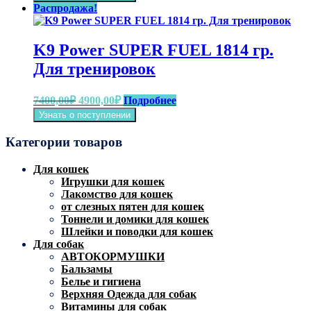
составляла
3700,00₽.
Распродажа!
4200,00₽.
K9 Power SUPER FUEL 1814 гр.
Для тренировок
Первоначальная
Текущая
7400,00
₽
4900,00
₽
Подробнее
цена
цена:
Узнать о поступлении
составляла
4900,00₽.
7400,00₽.
Категории товаров
Для кошек
Игрушки для кошек
Лакомство для кошек
от слезных пятен для кошек
Тоннели и домики для кошек
Шлейки и поводки для кошек
Для собак
АВТОКОРМУШКИ
Бальзамы
Белье и гигиена
Верхняя Одежда для собак
Витамины для собак