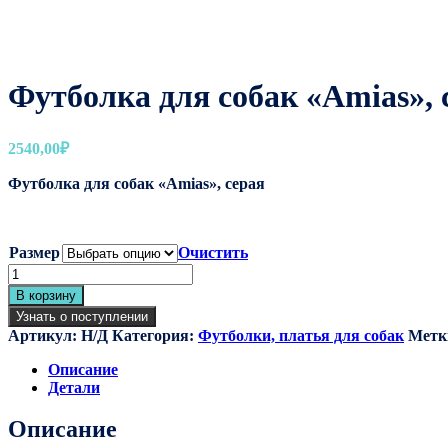
Футболка для собак «Amias», 
2540,00
₽
Футболка для собак «Amias», серая
Размер
Очистить
Количество
товара
В корзину
Футболка
Узнать о поступлении
для
Артикул:
Н/Д
Категория:
Футболки, платья для собак
Метк
собак
"Amias",
Описание
серая
Детали
Описание