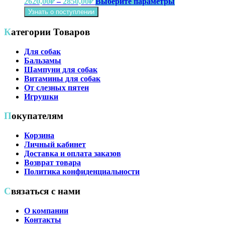
2620,00
₽
–
2850,00
₽
Выберите параметры
на
цен:
товар
Узнать о поступлении
странице
имеет
2620,00₽
товара.
несколько
–
Категории Товаров
вариаций.
2850,00₽
Опции
Для собак
можно
Бальзамы
выбрать
Шампуни для собак
на
Витамины для собак
странице
От слезных пятен
товара.
Игрушки
Покупателям
Корзина
Личный кабинет
Доставка и оплата заказов
Возврат товара
Политика конфиденциальности
Связаться с нами
О компании
Контакты