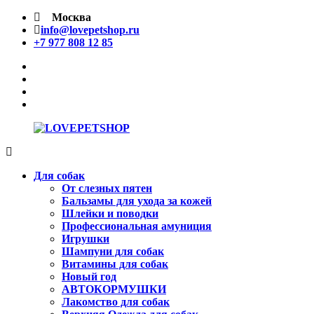
Перейти
Москва
к
info@lovepetshop.ru
содержимому
+7 977 808 12 85
facebook
Instagram
tik
tok
linkedin
LOVEPETSHOP
Товары
для
Для собак
животных
От слезных пятен
Бальзамы для ухода за кожей
Шлейки и поводки
Профессиональная амуниция
Игрушки
Шампуни для собак
Витамины для собак
Новый год
АВТОКОРМУШКИ
Лакомство для собак