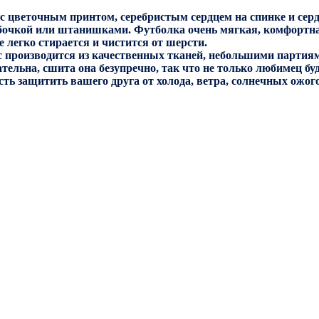
 с цветочным принтом, серебристым сердцем на спинке и сер
юбочкой или штанишками. Футболка очень мягкая, комфортна
 легко стирается и чистится от шерсти.
 производится из качественных тканей, небольшими партиям
тельна, сшита она безупречно, так что не только любимец бу
ость защитить вашего друга от холода, ветра, солнечных ожо