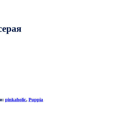
серая
и:
pinkaholic
,
Puppia