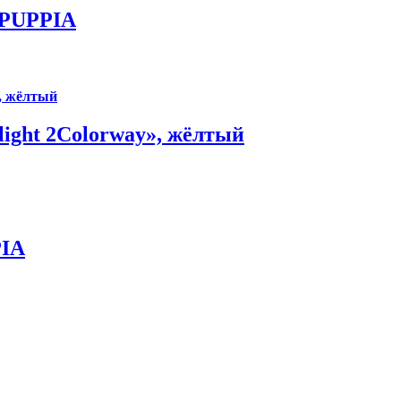
й PUPPIA
light 2Colorway», жёлтый
PIA