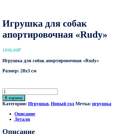
Игрушка для собак
апортировочная «Rudy»
1090,00
₽
Игрушка для собак апортировочная «Rudy»
Размер: 28х3 см
Количество
товара
В корзину
Игрушка
Категории:
Игрушки
,
Новый год
Метка:
игрушка
для
собак
Описание
апортировочная
Детали
"Rudy"
Описание