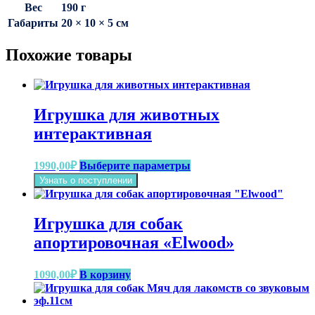
Вес
190 г
Габариты
20 × 10 × 5 см
Похожие товары
Игрушка для животных
интерактивная
Этот
1990,00
₽
Выберите параметры
товар
Узнать о поступлении
имеет
несколько
вариаций.
Игрушка для собак
Опции
можно
апортировочная «Elwood»
выбрать
на
1090,00
₽
В корзину
странице
товара.