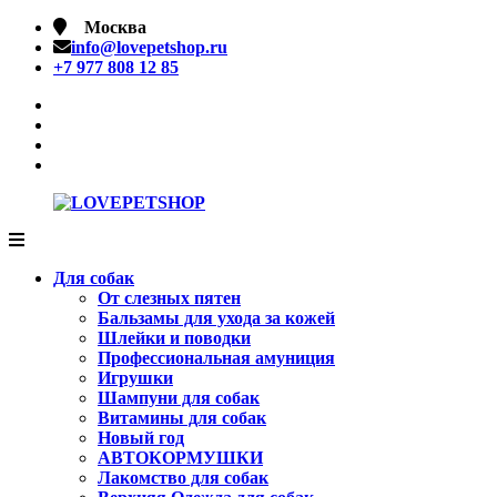
Перейти
Москва
к
info@lovepetshop.ru
содержимому
+7 977 808 12 85
facebook
Instagram
tik
tok
linkedin
LOVEPETSHOP
Товары
для
Для собак
животных
От слезных пятен
Бальзамы для ухода за кожей
Шлейки и поводки
Профессиональная амуниция
Игрушки
Шампуни для собак
Витамины для собак
Новый год
АВТОКОРМУШКИ
Лакомство для собак