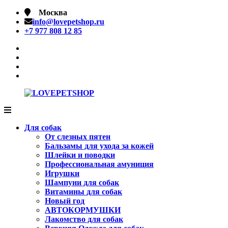
Перейти
Москва
к
info@lovepetshop.ru
содержимому
+7 977 808 12 85
facebook
Instagram
tik
tok
linkedin
LOVEPETSHOP
Товары
для
Для собак
животных
От слезных пятен
Бальзамы для ухода за кожей
Шлейки и поводки
Профессиональная амуниция
Игрушки
Шампуни для собак
Витамины для собак
Новый год
АВТОКОРМУШКИ
Лакомство для собак