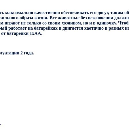
 максимально качественно обеспечивать его досуг, таким обр
равильного образа жизни. Все животные без исключения долж
ем играют не только со своим хозяином, но и в одиночку. Чт
ый работает на батарейках и двигается хаотично в разных н
т от батарейки 1хАА.
луатации 2 года.