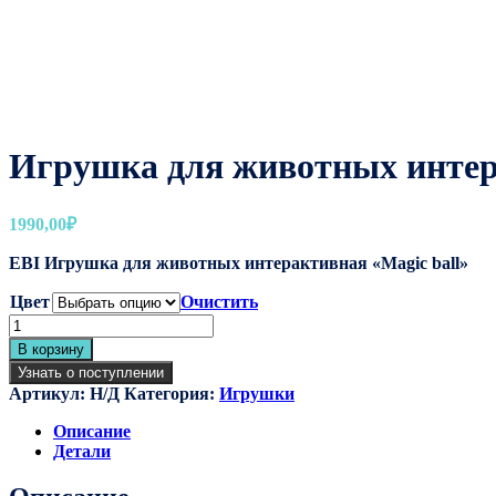
Игрушка для животных инте
1990,00
₽
EBI Игрушка для животных интерактивная «Magic ball»
Цвет
Очистить
Количество
товара
В корзину
Игрушка
Узнать о поступлении
для
Артикул:
Н/Д
Категория:
Игрушки
животных
интерактивная
Описание
Детали