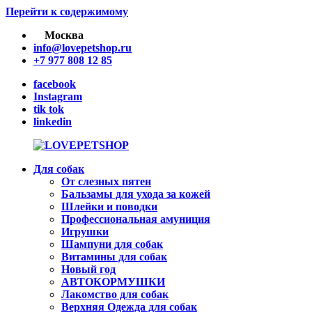
Перейти к содержимому
Москва
info@lovepetshop.ru
+7 977 808 12 85
facebook
Instagram
tik tok
linkedin
Для собак
LOVEPETSHOP
Товары
От слезных пятен
для
Бальзамы для ухода за кожей
животных
Шлейки и поводки
Профессиональная амуниция
Игрушки
Шампуни для собак
Витамины для собак
Новый год
АВТОКОРМУШКИ
Лакомство для собак
Верхняя Одежда для собак