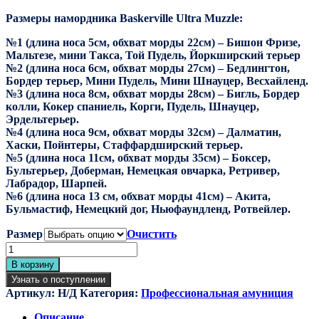
цен:
Размеры намордника Baskerville Ultra Muzzle:
2210,00₽
–
№1 (длина носа 5см, обхват морды 22см) – Бишон Фризе,
4180,00₽
Мальтезе, мини Такса, Той Пудель, Йоркширский терьер
№2 (длина носа 6см, обхват морды 27см) – Бедлингтон,
Бордер терьер, Мини Пудель, Мини Шнауцер, Весхайленд.
№3 (длина носа 8см, обхват морды 28см) – Бигль, Бордер
колли, Кокер спаниель, Корги, Пудель, Шнауцер,
Эрдельтерьер.
№4 (длина носа 9см, обхват морды 32см) – Далматин,
Хаски, Пойнтеры, Стаффардширский терьер.
№5 (длина носа 11см, обхват морды 35см) – Боксер,
Бультерьер, Доберман, Немецкая овчарка, Ретривер,
Лабрадор, Шарпей.
№6 (длина носа 13 см, обхват морды 41см) – Акита,
Бульмастиф, Немецкий дог, Ньюфаундленд, Ротвейлер.
Размер
Очистить
Количество
товара
В корзину
Намордник
Узнать о поступлении
для
Артикул:
Н/Д
Категория:
Профессиональная амуниция
собак
Баскервилль
Описание