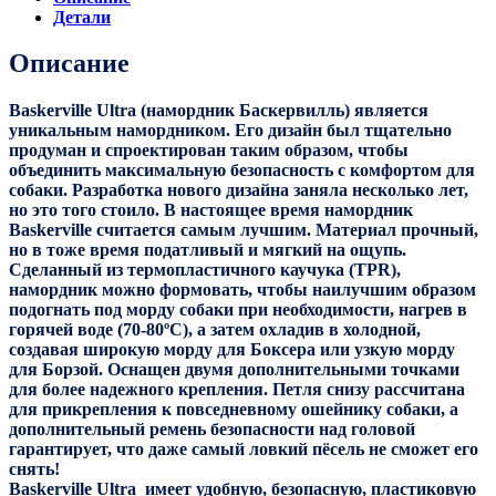
"BASKERVILLE
Детали
ULTRA"
Описание
Baskerville Ultra (намордник Баскервилль) является
уникальным намордником. Его дизайн был тщательно
продуман и спроектирован таким образом, чтобы
объединить максимальную безопасность с комфортом для
собаки. Разработка нового дизайна заняла несколько лет,
но это того стоило. В настоящее время намордник
Baskerville считается самым лучшим. Материал прочный,
но в тоже время податливый и мягкий на ощупь.
Сделанный из термопластичного каучука (TPR),
намордник можно формовать, чтобы наилучшим образом
подогнать под морду собаки при необходимости, нагрев в
горячей воде (70-80ºС), а затем охладив в холодной,
создавая широкую морду для Боксера или узкую морду
для Борзой. Оснащен двумя дополнительными точками
для более надежного крепления. Петля снизу рассчитана
для прикрепления к повседневному ошейнику собаки, а
дополнительный ремень безопасности над головой
гарантирует, что даже самый ловкий пёсель не сможет его
снять!
Baskerville Ultra имеет удобную, безопасную, пластиковую