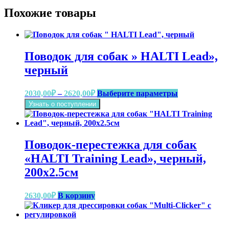
Похожие товары
Поводок для собак » HALTI Lead»,
черный
Диапазон
Этот
2030,00
₽
–
2620,00
₽
Выберите параметры
цен:
товар
Узнать о поступлении
имеет
2030,00₽
несколько
–
вариаций.
2620,00₽
Опции
Поводок-перестежка для собак
можно
выбрать
«HALTI Training Lead», черный,
на
200х2.5см
странице
товара.
2630,00
₽
В корзину