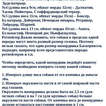
Эрдельтерьер.
№4 (длина носа 9см, обхват морды 32см) – Далматин,
Хаски, Пойнтеры, Стаффардширский терьер.
№5 (длина носа 11см, обхват морды 35см) – Боксер,
Бультерьер, Доберман, Немецкая овчарка, Ретривер,
Лабрадор, Шарпей.
№6 (длина носа 13 см, обхват морды 41см) – Акита,
Бульмастиф, Немецкий дог, Ньюфаундленд,
Ротвейлер.Важно помнить, что собаки в пределах одной
породы могут иметь разный размер головы. Поэтому
нельзя сказать, что один размер намордника Баскервилль
подходит, например всем представителям породы
ротвейлеров и т.п.
Чтобы определить, какой намордник подойдёт вашему
питомцу необходимо измерить голову вашей собаки.
1. Измерьте длину носа собаки от его кончика до начала
лба.
2. Измерьте окружность пасти в её самой широкой части
под глазами.
Окружность намордника должна быть на 2,5 см (для
мелких собак) и на 7 см (для крупных собак) больше
окружности пасти собаки. От кончика носа до намордника
должно оставаться расстояние примерно в 1 см.