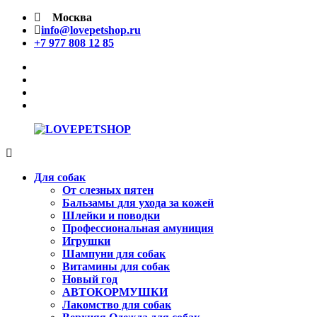
Перейти
Москва
к
info@lovepetshop.ru
содержимому
+7 977 808 12 85
facebook
Instagram
tik
tok
linkedin
LOVEPETSHOP
Товары
для
Для собак
животных
От слезных пятен
Бальзамы для ухода за кожей
Шлейки и поводки
Профессиональная амуниция
Игрушки
Шампуни для собак
Витамины для собак
Новый год
АВТОКОРМУШКИ
Лакомство для собак