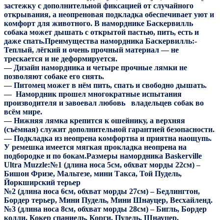
застежку с дополнительной фиксацией от случайного
открывания, а неопреновая подкладка обеспечивает уют и
комфорт для животного. В наморднике Баскервилль
собака может дышать с открытой пастью, пить, есть и
даже спать.Преимущества намордника Баскервилль:-
Теплый, лёгкий и очень прочный материал — не
трескается и не деформируется.
— Дизайн намордника и четыре прочные лямки не
позволяют собаке его снять.
— Питомец может в нём пить, спать и свободно дышать.
— Намордник прошел многократные испытания
производителя и завоевал любовь владельцев собак во
всём мире.
— Нижняя лямка крепится к ошейнику, а верхняя
(съёмная) служит дополнительной гарантией безопасности.
— Подкладка из неопрена комфортна и приятна наощупь.
У ремешка имеется мягкая прокладка неопрена на
подбородке и по бокам.Размеры намордника Baskerville
Ultra Muzzle:№1 (длина носа 5см, обхват морды 22см) –
Бишон Фризе, Мальтезе, мини Такса, Той Пудель,
Йоркширский терьер
№2 (длина носа 6см, обхват морды 27см) – Бедлингтон,
Бордер терьер, Мини Пудель, Мини Шнауцер, Весхайленд.
№3 (длина носа 8см, обхват морды 28см) – Бигль, Бордер
колли, Кокер спаниель, Корги, Пудель, Шнауцер,