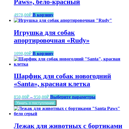
Paws», бело-красный
4970,00
₽
В корзину
Игрушка для собак
апортировочная «Rudy»
1090,00
₽
В корзину
Шарфик для собак новогодний
«Santa», красная клетка
Диапазон
Этот
850,00
₽
–
950,00
₽
Выберите параметры
цен:
товар
Узнать о поступлении
имеет
850,00₽
несколько
–
вариаций.
950,00₽
Опции
Лежак для животных с бортиками
можно