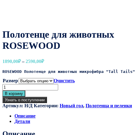
Полотенце для животных
ROSEWOOD
Диапазон
1890,00
₽
–
2590,00
₽
цен:
ROSEWOOD Полотенце для животных микрофибра "Tall Tails"
1890,00₽
–
Размер
Очистить
2590,00₽
Количество
товара
В корзину
Полотенце
Узнать о поступлении
для
Артикул:
Н/Д
Категории:
Новый год
,
Полотенца и пеленки
животных
ROSEWOOD
Описание
Детали
Описание