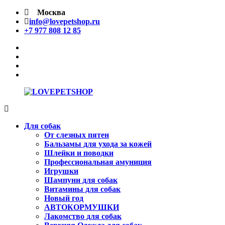
Перейти
Москва
к
info@lovepetshop.ru
содержимому
+7 977 808 12 85
facebook
Instagram
tik
tok
linkedin
LOVEPETSHOP
Товары
для
Для собак
животных
От слезных пятен
Бальзамы для ухода за кожей
Шлейки и поводки
Профессиональная амуниция
Игрушки
Шампуни для собак
Витамины для собак
Новый год
АВТОКОРМУШКИ
Лакомство для собак