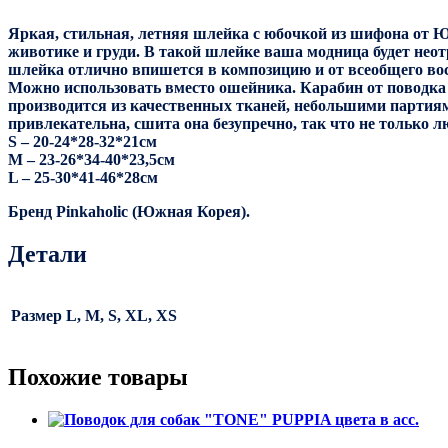
Яркая, стильная, летняя шлейка с юбочкой из шифона от Ю
животике и груди. В такой шлейке ваша модница будет неотр
шлейка отлично впишется в композицию и от всеобщего вос
Можно использовать вместо ошейника. Карабин от поводка
производится из качественных тканей, небольшими партиям
привлекательна, сшита она безупречно, так что не только 
S – 20-24*28-32*21см
M – 23-26*34-40*23,5см
L – 25-30*41-46*28см
Бренд Pinkaholic (Южная Корея).
Детали
Размер
L, M, S, XL, XS
Похожие товары