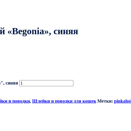
 «Begonia», синяя
", синяя
ки и поводки
,
Шлейки и поводки для кошек
Метки:
pinkahol