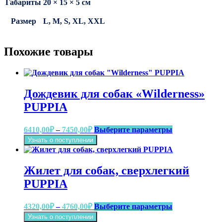
Габариты
20 × 15 × 5 см
Размер
L, M, S, XL, XXL
Похожие товары
Дождевик для собак «Wilderness»
PUPPIA
Диапазон
Этот
6410,00
₽
–
7450,00
₽
Выберите параметры
цен:
товар
Узнать о поступлении
имеет
6410,00₽
несколько
–
вариаций.
7450,00₽
Жилет для собак, сверхлегкий
Опции
можно
PUPPIA
выбрать
на
Диапазон
Этот
4320,00
₽
–
4760,00
₽
Выберите параметры
странице
цен:
товар
товара.
Узнать о поступлении