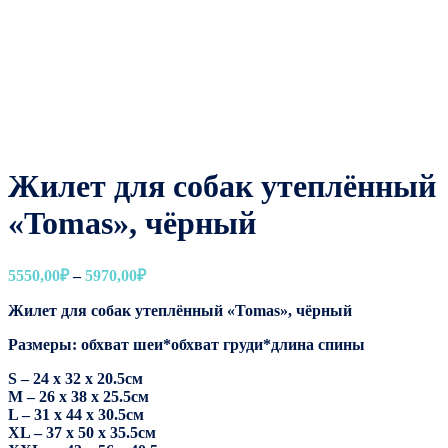
Жилет для собак утеплённый
«Tomas», чёрный
Диапазон
5550,00
₽
–
5970,00
₽
цен:
Жилет для собак утеплённый «Tomas», чёрный
5550,00₽
–
Размеры: обхват шеи*обхват груди*длина спины
5970,00₽
S – 24 х 32 х 20.5см
M – 26 х 38 х 25.5см
L – 31 х 44 х 30.5см
XL – 37 х 50 х 35.5см