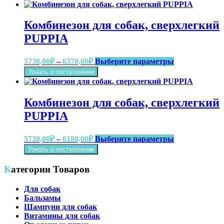
имеет
4320,00₽
несколько
–
вариаций.
4760,00₽
Комбинезон для собак, сверхлегкий
Опции
можно
PUPPIA
выбрать
на
Диапазон
Этот
5730,00
₽
–
6370,00
₽
Выберите параметры
странице
цен:
товар
товара.
Узнать о поступлении
имеет
5730,00₽
несколько
–
вариаций.
6370,00₽
Комбинезон для собак, сверхлегкий
Опции
можно
PUPPIA
выбрать
на
Диапазон
Этот
5730,00
₽
–
6180,00
₽
Выберите параметры
странице
цен:
товар
товара.
Узнать о поступлении
имеет
5730,00₽
несколько
–
Категории Товаров
вариаций.
6180,00₽
Опции
Для собак
можно
Бальзамы
выбрать
Шампуни для собак
на
Витамины для собак
странице