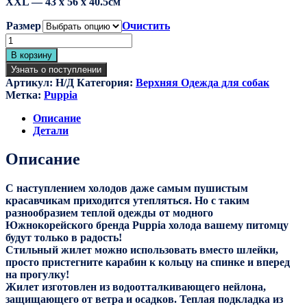
XXL — 43 х 56 х 40.5см
Размер
Очистить
Количество
товара
В корзину
Жилет
Узнать о поступлении
для
Артикул:
Н/Д
Категория:
Верхняя Одежда для собак
собак
Метка:
Puppia
утеплённый
"Tomas",
Описание
чёрный
Детали
Описание
С наступлением холодов даже самым пушистым
красавчикам приходится утепляться. Но с таким
разнообразием теплой одежды от модного
Южнокорейского бренда Puppia холода вашему питомцу
будут только в радость!
Стильный жилет можно использовать вместо шлейки,
просто пристегните карабин к кольцу на спинке и вперед
на прогулку!
Жилет изготовлен из водоотталкивающего нейлона,
защищающего от ветра и осадков. Теплая подкладка из