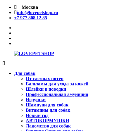
Перейти
Москва
к
info@lovepetshop.ru
содержимому
+7 977 808 12 85
facebook
Instagram
tik
tok
linkedin
LOVEPETSHOP
Товары
для
Для собак
животных
От слезных пятен
Бальзамы для ухода за кожей
Шлейки и поводки
Профессиональная амуниция
Игрушки
Шампуни для собак
Витамины для собак
Новый год
АВТОКОРМУШКИ
Лакомство для собак