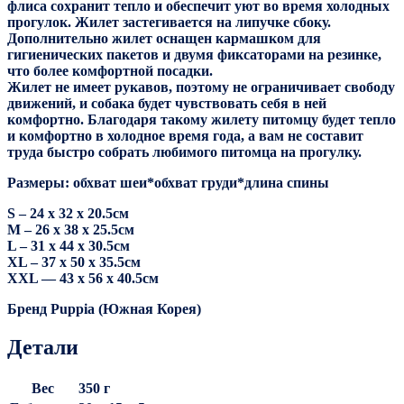
флиса сохранит тепло и обеспечит уют во время холодных
прогулок. Жилет застегивается на липучке сбоку.
Дополнительно жилет оснащен кармашком для
гигиенических пакетов и двумя фиксаторами на резинке,
что более комфортной посадки.
Жилет не имеет рукавов, поэтому не ограничивает свободу
движений, и собака будет чувствовать себя в ней
комфортно. Благодаря такому жилету питомцу будет тепло
и комфортно в холодное время года, а вам не составит
труда быстро собрать любимого питомца на прогулку.
Размеры: обхват шеи*обхват груди*длина спины
S – 24 х 32 х 20.5см
M – 26 х 38 х 25.5см
L – 31 х 44 х 30.5см
XL – 37 х 50 х 35.5см
XXL — 43 х 56 х 40.5см
Бренд Puppia (Южная Корея)
Детали
Вес
350 г