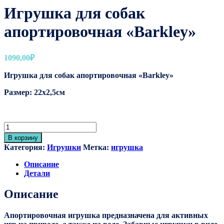
Игрушка для собак
апортировочная «Barkley»
1090,00
₽
Игрушка для собак апортировочная «Barkley»
Размер: 22х2,5см
Количество
товара
В корзину
Игрушка
Категория:
Игрушки
Метка:
игрушка
для
собак
Описание
апортировочная
Детали
"Barkley"
Описание
Апортировочная игрушка предназначена для активных