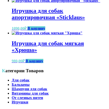
несколько
вариаций.
Игрушка для собак
Опции
можно
апортировочная «Sticklaus»
выбрать
на
1090,00
₽
В корзину
странице
товара.
Игрушка для собак мягкая
«Хрюша»
980,00
₽
В корзину
Категории Товаров
Для собак
Бальзамы
Шампуни для собак
Витамины для собак
От слезных пятен
Игрушки