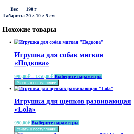
Вес
190 г
Габариты
20 × 10 × 5 см
Похожие товары
Игрушка для собак мягкая
«Подкова»
Диапазон
Этот
990,00
₽
–
1350,00
₽
Выберите параметры
цен:
товар
Узнать о поступлении
имеет
990,00₽
несколько
–
вариаций.
1350,00₽
Игрушка для щенков развивающая
Опции
можно
«Lola»
выбрать
на
Этот
990,00
₽
Выберите параметры
странице
товар
товара.
Узнать о поступлении
имеет