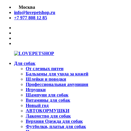
Перейти
Москва
к
info@lovepetshop.ru
содержимому
+7 977 808 12 85
facebook
Instagram
tik
tok
linkedin
Для собак
LOVEPETSHOP
Товары
От слезных пятен
для
Бальзамы для ухода за кожей
животных
Шлейки и поводки
Профессиональная амуниция
Игрушки
Шампуни для собак
Витамины для собак
Новый год
АВТОКОРМУШКИ
Лакомство для собак
Верхняя Одежда для собак
Футболки, платья для собак